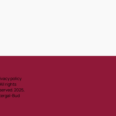
ivacy policy
All rights
served. 2025,
tergal-Bud