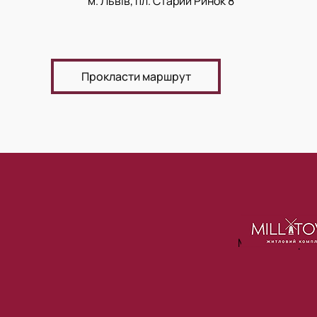
м. Львів, пл. Старий Ринок 8
Прокласти маршрут
Ми в соцмере