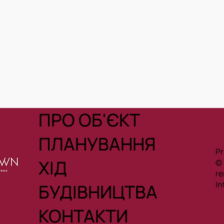
ПРО ОБ'ЄКТ
ПЛАНУВАННЯ
Pr
ХІД
© 
жах
re
In
БУДІВНИЦТВА
КОНТАКТИ