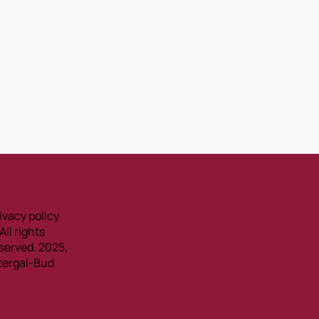
ivacy policy
All rights
served. 2025,
tergal-Bud