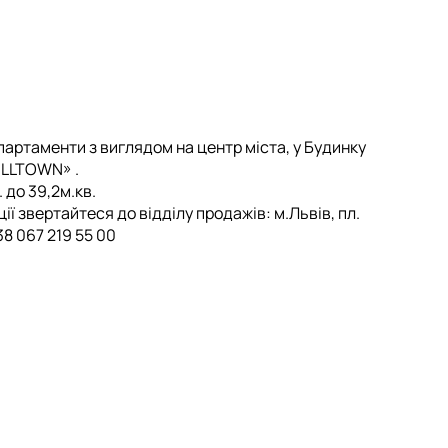
партаменти з виглядом на центр міста, у Будинку
ILLTOWN» .
. до 39,2м.кв.
ї звертайтеся до відділу продажів: м.Львів, пл.
38 067 219 55 00