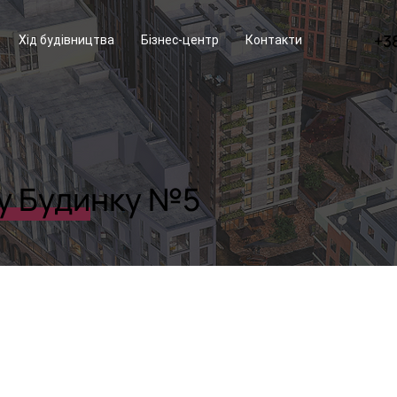
+3
Хід будівництва
Бізнес-центр
Контакти
 у Будинку №5