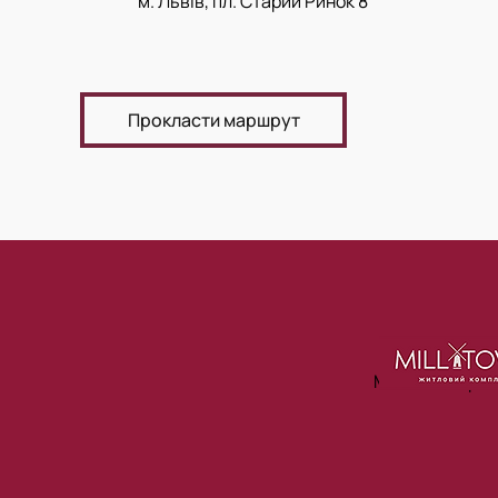
м. Львів, пл. Старий Ринок 8
Прокласти маршрут
Ми в соцмере