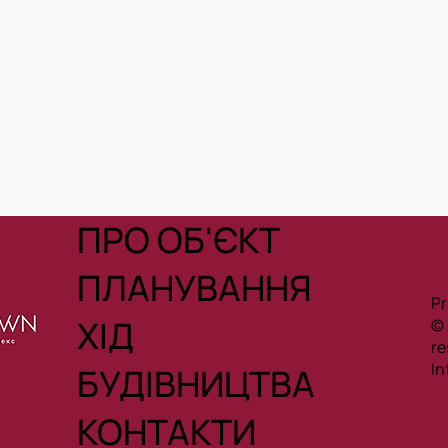
ПРО ОБ'ЄКТ
ПЛАНУВАННЯ
Pr
ХІД
© 
жах
re
In
БУДІВНИЦТВА
КОНТАКТИ